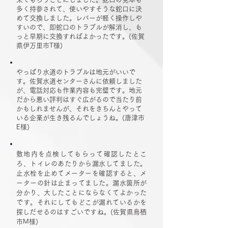
多く持参されて、使いやすそうな蛇口に決
めて交換しました。レバーが軽く操作しや
すいので、即蛇口のトラブルが解消し、も
っと早期に交換すればよかったです。(佐賀
県伊万里市T様)
やっぱり水道のトラブルは地元がいいで
す。佐賀水道センターさんに依頼しました
が、電話対応も作業内容も完璧です。地元
だから悪い評判はすぐ広がるので当たり前
かもしれませんが、それをきちんとやって
いる企業が生き残るんでしょうね。(唐津市
E様)
敷地内を点検してもらって確認したとこ
ろ、トイレのあたりから漏水してました。
止水栓を止めてメーターを確認すると、メ
ーターの針は止まってました。漏水箇所が
分かり、大したことにならなくてよかった
です。それにしてもどこが漏れているかを
探しだせるのはすごいですね。(佐賀県鳥栖
市M様)