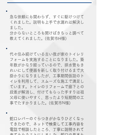
急な依頼にも関わらず、すぐに駆けつけて
くれました。説明も上手で水漏れは解決し
ました。
分からないところも聞けばきちっと調べて
教えてくれました。(佐賀市H様)
代々住み続けている古い我が家のトイレリ
フォームを実施することになりました。築
年数がかなり経っているので、排水管もき
れいにして便器を新しく取り付けるまで大
掛かりになりましたが、工事期間仮設のト
イレを利用して、スムーズな施工で満足し
ています。トイレのリフォームで廊下との
段差が解消し、付けてもらった手すりは祖
父母に使いやすく、思ったより短期間の工
事でたすかりました。(佐賀市N様)
蛇口レバーのぐらつきがかなりひどくなっ
てきたので、ネットで検索して工事内容を
電話で相談したところ、丁寧に説明されて
来てもらうことにしました。蛇口の見本も