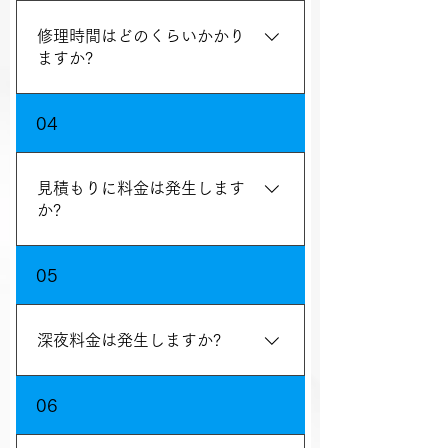
ますので詳しくはお問合せ下さい
修理時間はどのくらいかかり
ますか?
状況などにもよりますが、まずは現地
04
で確認をさせていただき、正確なこと
は分かりませんが修理や交換の作業の
場合では、平均して30分～60分程で直
見積もりに料金は発生します
る事がほとんどです。状況により異な
か?
りますので、現場のスタッフにお尋ね
ください。
お見積もりは無料です。
05
深夜料金は発生しますか?
深夜料金はございません。
06