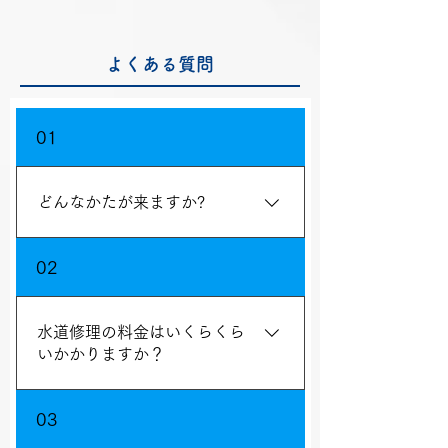
よくある質問
01
どんなかたが来ますか?
修理技術はもちろん、マナー等も含め
02
た研修を受けた専門スタッフがお伺い
いたします。万が一、弊社スタッフの
対応にお気に召さない点がございまし
水道修理の料金はいくらくら
たら弊社までご一報くださいませ。
いかかりますか？
蛇口のトラブル1,000円～ トイレのト
03
ラブル2,000円～ 状況によって変わり